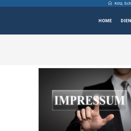
Kötz, Sch
HOME
DIE