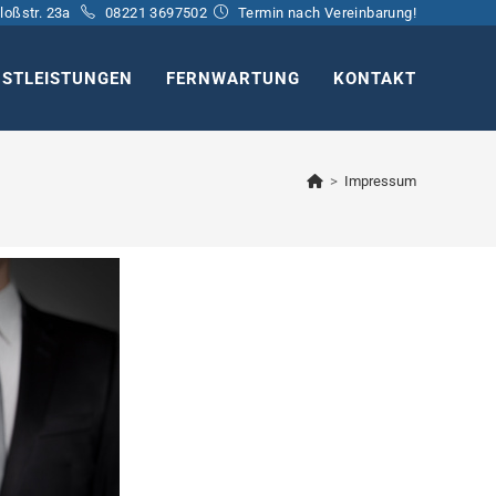
loßstr. 23a
08221 3697502
Termin nach Vereinbarung!
NSTLEISTUNGEN
FERNWARTUNG
KONTAKT
>
Impressum