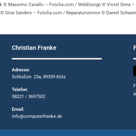
ik
© Massimo Cavallo – Fotolia.com /
WebDesign
© Viorel Sima –
t
© Gina Sanders – Fotolia.com /
Reparaturservice © Daniel Schwei
Christian Franke
Adresse:
Schloßstr. 23a, 89359 Kötz
F
Telefon:
A
08221 / 3697502
Email:
info@computerfranke.de